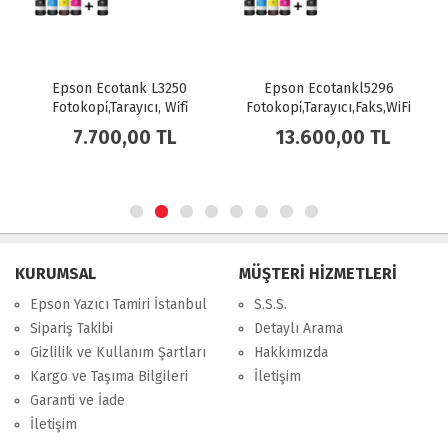
Epson Ecotank L3250
Epson Ecotankl5296
Fotokopi̇,Tarayıcı, Wi̇fi̇
Fotokopi̇,Tarayıcı,Faks,WiFi
Mürekkep Tanklı Yazıcı
Mürekkep
7.700,00 TL
13.600,00 TL
Tanklıyazıcı(C11Cj65404)
KURUMSAL
MÜŞTERİ HİZMETLERİ
Epson Yazıcı Tamiri İstanbul
S.S.S.
Sipariş Takibi
Detaylı Arama
Gizlilik ve Kullanım Şartları
Hakkımızda
Kargo ve Taşıma Bilgileri
İletişim
Garanti ve İade
İletişim