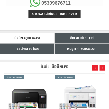
05309676711
STOGA GIRINCE HABER VER
ÜRÜN AÇIKLAMASI
ÖDEME BİLGİLERİ
TESLİMAT VE İADE
MÜŞTERİ YORUMLARI
İLGİLİ ÜRÜNLER
ÜCRETSİZ KARGO
ÜCRETSİZ KARGO