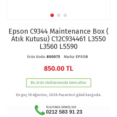
Epson C9344 Mai̇ntenance Box (
Atık Kutusu) C12C934461 L3550
L3560 L5590
Ürün Kodu:
#00075
Marka:
EPSON
850.00
TL
Bu ürün stoklarımızda mevcuttur.
En geç 10 Ağustos, 2026 Pazartesi günü kargoda.
TELEFONDA SİPARİŞ VER
0212 583 91 23