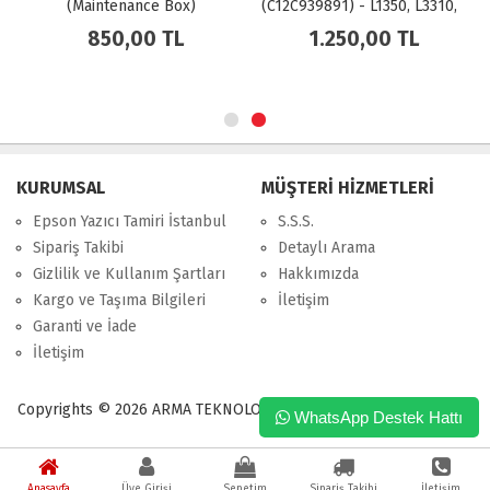
(Maintenance Box)
(C12C939891) - L1350, L3310,
L3311, L3350, L3351, L3352,
850,00 TL
1.250,00 TL
L3354, L3356, L3360, L3366,
L5390, L5396
KURUMSAL
MÜŞTERİ HİZMETLERİ
Epson Yazıcı Tamiri İstanbul
S.S.S.
Sipariş Takibi
Detaylı Arama
Gizlilik ve Kullanım Şartları
Hakkımızda
Kargo ve Taşıma Bilgileri
İletişim
Garanti ve İade
İletişim
Copyrights © 2026 ARMA TEKNOLOJİ VE BİLGİ HİZMETLERİ LTD.ŞTİ.
WhatsApp Destek Hattı
Anasayfa
Üye Girişi
Sepetim
Sipariş Takibi
İletişim